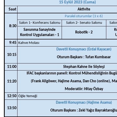
15 Eylül 2023 (Cuma)
Saat
Aktivite
Paralel oturumlar (3 x 6)
Salon 1- Konferans Salonu
Salon 2- Senato Salonu
Salo
8:30
Savunma Sanayinde
K
Robotik - 2
Kontrol Uygulamaları - 1
U
9:45
Kahve Molası
Davetli Konuşmacı (Erdal Kayacan)
10:15
Oturum Başkanı : Tufan Kumbasar
11:00
Stephan Kahne ile Söyleşi
IFAC başkanlarının paneli: Kontrol Mühendisliğinin Bug
11:20
(Frank Allgöwer, Hajime Asama, Dan Cho (online), Mar
Moderatör: Hitay Özbay
12:50
Öğle Yemeği
Davetli Konuşmacı (Hajime Asama)
13:50
Oturum Başkanı : Zeki Yağız Bayraktaroğl