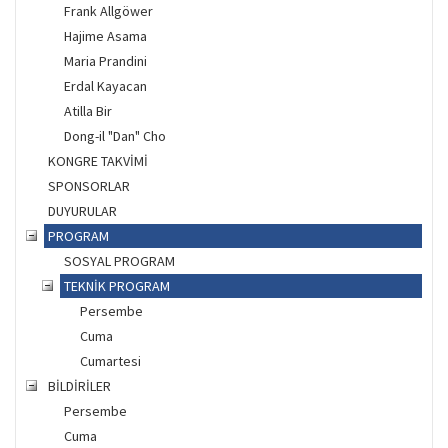
Frank Allgöwer
Hajime Asama
Maria Prandini
Erdal Kayacan
Atilla Bir
Dong-il "Dan" Cho
KONGRE TAKVİMİ
SPONSORLAR
DUYURULAR
PROGRAM
SOSYAL PROGRAM
TEKNİK PROGRAM
Persembe
Cuma
Cumartesi
BİLDİRİLER
Persembe
Cuma