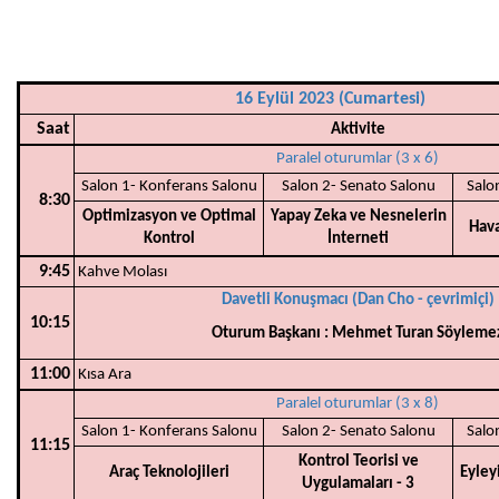
16 Eylül 2023 (Cumartesi)
Saat
Aktivite
Paralel oturumlar (3 x 6)
Salon 1- Konferans Salonu
Salon 2- Senato Salonu
Salo
8:30
Optimizasyon ve Optimal
Yapay Zeka ve Nesnelerin
Hava
Kontrol
İnterneti
9:45
Kahve Molası
Davetli Konuşmacı (Dan Cho - çevrimiçi)
10:15
Oturum Başkanı : Mehmet Turan Söyleme
11:00
Kısa Ara
Paralel oturumlar (3 x 8)
Salon 1- Konferans Salonu
Salon 2- Senato Salonu
Salo
11:15
Kontrol Teorisi ve
Araç Teknolojileri
Eyleyi
Uygulamaları - 3