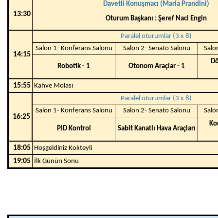
Davetli Konuşmacı (Maria Prandini)
13:30
Oturum Başkanı : Şeref Naci Engin
Paralel oturumlar (3 x 8)
Salon 1- Konferans Salonu
Salon 2- Senato Salonu
Salo
14:15
Dö
Robotik - 1
Otonom Araçlar - 1
15:55
Kahve Molası
Paralel oturumlar (3 x 8)
Salon 1- Konferans Salonu
Salon 2- Senato Salonu
Salo
16:25
Ko
PID Kontrol
Sabit Kanatlı Hava Araçları
18:05
Hoşgeldiniz Kokteyli
19:05
İlk Günün Sonu