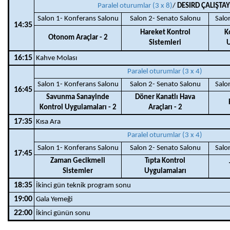
Paralel oturumlar (3 x 8)
/
DESIRD ÇALIŞTAY
Salon 1- Konferans Salonu
Salon 2- Senato Salonu
Salo
14:35
Hareket Kontrol
K
Otonom Araçlar - 2
Sistemleri
U
16:15
Kahve Molası
Paralel oturumlar (3 x 4)
Salon 1- Konferans Salonu
Salon 2- Senato Salonu
Salo
16:45
Savunma Sanayinde
Döner Kanatlı Hava
Kontrol Uygulamaları - 2
Araçları - 2
17:35
Kısa Ara
Paralel oturumlar (3 x 4)
Salon 1- Konferans Salonu
Salon 2- Senato Salonu
Salo
17:45
Zaman Gecikmeli
Tıpta Kontrol
Sistemler
Uygulamaları
18:35
İkinci gün teknik program sonu
19:00
Gala Yemeği
22:00
İkinci günün sonu